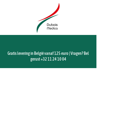
Gratis levering in België vanaf 125 euro | Vragen? Bel
gerust
+32 11 24 10 04
Sorteer op
Filters
Wis alles
Filters
Wis alles
Artikel tonen
Artikel tonen