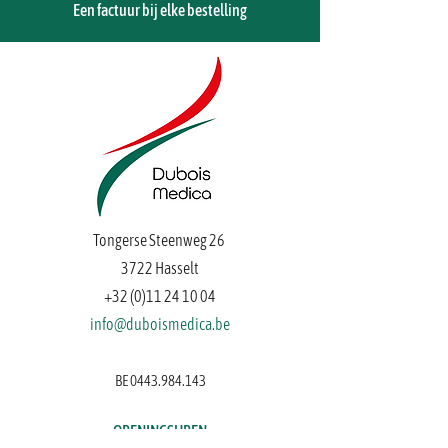
Een factuur bij elke bestelling
Tongerse Steenweg 26
3722 Hasselt
+32 (0)11 24 10 04
info@duboismedica.be
Hygiëne
BE
0443.984.143
OPENINGSUREN