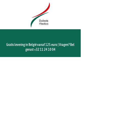
Gratis levering in België vanaf 125 euro | Vragen? Bel
gerust
+32 11 24 10 04
Winkel
/
Diagnostische apparatuur
/
Echografietoestellen