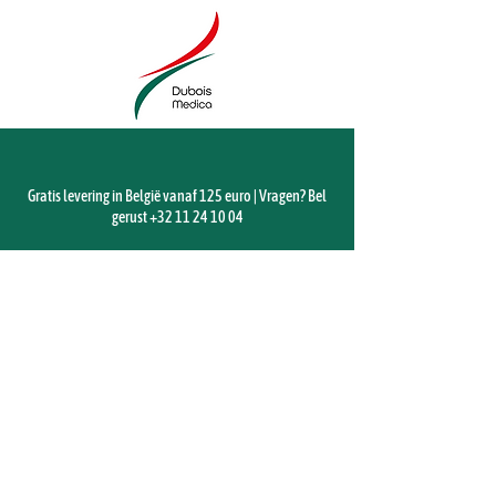
Gratis levering in België vanaf 125 euro | Vragen? Bel
gerust
+32 11 24 10 04
Winkel
/
Verbruiksmateriaal
/
Steriel
/
Verzorgingssetjes