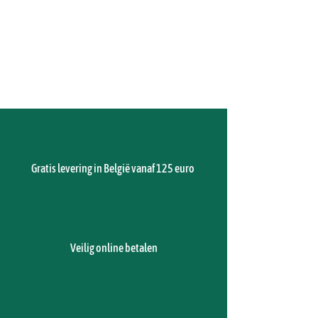
Gratis levering in België vanaf 125 euro
Hechtingsset - Mediset nr5 - 1 Set
€ 5,17
Hechtingsset in doorzichtig blisterverpakking voor éénmalig
gebruik - 1 set
Voeg meer toe
In winkelwagen
Veilig online betalen
Naar checkout
Productgegevens
Hechtingsset verpakt in doorschijnende blister heeft
volgende voordelen:
Harde blister kan als tray gebruikt worden
Compartiment voor ontsmettingsmiddel of vloeistof
Steriel, verpakt per stuk
Inhoud: hechtingsset referentie 470176: