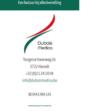
1 ondoordringbaar veld 50 x 50 cm, ovaal zelfklevende
Een factuur bij elke bestelling
opening 10 x 5 cm
1 naaldvoerder metaal 12 cm
1 schaar scherp/scherp 11,6 cm
1 Adson pincet metaal getand 12 cm
5 non-woven kompressen 7,5 x 7,5 cm (4 lagen)
Meer weergeven
Bewaar dit product voor later
Favoriet
Favoriet gemaakt
Favorieten bekijken
Hechtingsset - Mediset nr5 - 1 Set
Mijn account
Volg uw bestelling
Favorieten
Tongerse Steenweg 26
Winkelmandje
Toon prijzen
EUR
3722 Hasselt
+32 (0)11 24 10 04
info@duboismedica.be
BE
0443.984.143
OPENINGSUREN